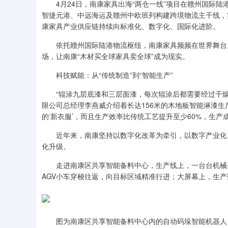
4月24日，南康家具出海“两仓一线”项目在赣州国际陆
智捷元港、中远海运及赣州中欧班列构建跨境物流主干线，
康家具产业供应链持续向标准化、数字化、国际化进阶。
依托赣州国际陆港物流枢纽，南康家具频频在世界舞台上
场，让南康“木材买全球家具卖全球”成为现实。
科技赋能：从“传统制造”到“智能生产”
“辊涂九层底漆和三层面漆，每次辊涂后都需要经过干燥、
限公司总经理李燕威介绍着长达156米的木地板智能淋漆生
的‘新衣服’，而且生产效率比传统工艺提升至少60%，生产成
近年来，南康坚持以数字化改革为牵引，以数字产业化、
化升级。
走进南康区共享智能备料中心，生产线上，一台台机械手
AGV小车穿梭往返，向目标区域精准行进；大屏幕上，生
图为南康区共享智能备料中心内的自动码垛智能机器人，该