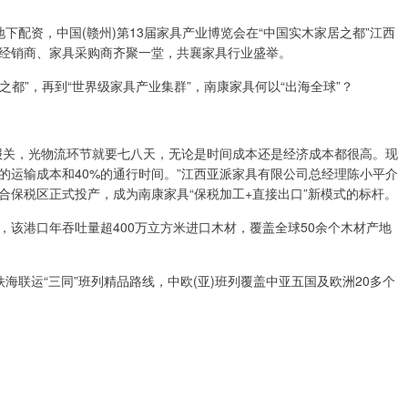
地下配资，中国(赣州)第13届家具产业博览会在“中国实木家居之都”江西
经销商、家具采购商齐聚一堂，共襄家具行业盛举。
都”，再到“世界级家具产业集群”，南康家具何以“出海全球”？
关，光物流环节就要七八天，无论是时间成本还是经济成本都很高。现
的运输成本和40%的通行时间。”江西亚派家具有限公司总经理陈小平介
合保税区正式投产，成为南康家具“保税加工+直接出口”新模式的标杆。
港口年吞吐量超400万立方米进口木材，覆盖全球50余个木材产地
联运“三同”班列精品路线，中欧(亚)班列覆盖中亚五国及欧洲20多个
。