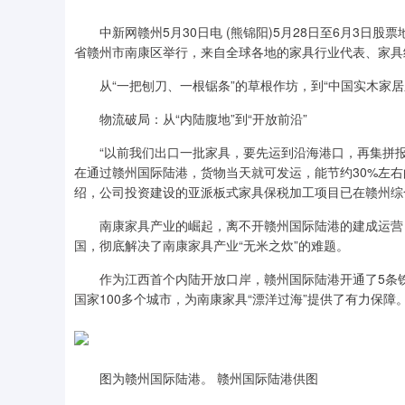
中新网赣州5月30日电 (熊锦阳)5月28日至6月3日股票
省赣州市南康区举行，来自全球各地的家具行业代表、家具
从“一把刨刀、一根锯条”的草根作坊，到“中国实木家居之
物流破局：从“内陆腹地”到“开放前沿”
“以前我们出口一批家具，要先运到沿海港口，再集拼报
在通过赣州国际陆港，货物当天就可发运，能节约30%左右
绍，公司投资建设的亚派板式家具保税加工项目已在赣州综
南康家具产业的崛起，离不开赣州国际陆港的建成运营，该
国，彻底解决了南康家具产业“无米之炊”的难题。
作为江西首个内陆开放口岸，赣州国际陆港开通了5条铁海
国家100多个城市，为南康家具“漂洋过海”提供了有力保障
图为赣州国际陆港。 赣州国际陆港供图