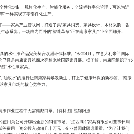
性化定制、规模化生产、智能化服务，全流程数字化管理，可以为近
汽车”一样实现了零部件化生产。
——家具产业智联网，打造了集“家具消费、家具设计、木材采购、备
生态系统，一场由内而外的“智造革命”正在南康家具产业全面铺开。
具的水性漆产品完美契合欧洲环保标准。”今年4月，在意大利米兰国际
这已经是南康家具第四次亮相米兰国际家具展。据了解，南康区组织了15
甲醛”水性漆家具。
‘油改水’的推行让南康家具焕发新生，打上了健康环保的新标签。”南康
球家具市场的核心竞争力。
漆作业过程中无需佩戴口罩。(资料图) 熊锦阳摄
的使用为公司开辟出全新的销售市场。”江西满军家具有限公司董事长周
试等费用，资金投入动辄几十万元，企业曾因此顾虑重重。“为了让我们