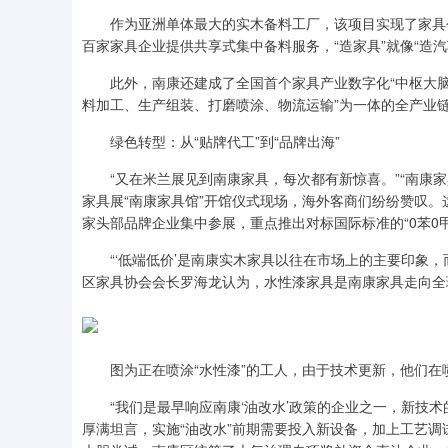
作为亚洲单体最大的实木备料工厂，该项目实现了家具个
百家家具企业提供共享式集中备料服务，“造家具”就像“造
此外，南康还建成了全国首个家具产业数字化“中枢大脑”
料加工、生产组装、打磨喷涂、物流运输”为一体的全产业链
绿色转型：从“贴牌代工”到“品牌出海”
“又在米兰展见到南康家具，每次都有新惊喜。”“南康家
家具展“南康家具馆”开馆仪式现场，海外客商们纷纷赞叹。
家头部品牌企业集中参展，重点推出对标国际标准的“0苯0
“‘低端低价’是南康实木家具以往在市场上的主要印象，而
区家具协会会长罗海龙认为，水性漆家具是南康家具走向全
图为正在喷涂“水性漆”的工人，由于技术更新，他们在喷
“我们是最早响应南康‘油改水’政策的企业之一，新技术
厚满坦言，实施“油改水”前期需要投入新设备，加上工艺调