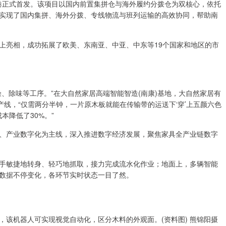
港正式首发。该项目以国内前置集拼仓与海外履约分拨仓为双核心，依托
实现了国内集拼、海外分拨、专线物流与班列运输的高效协同，帮助南
亮相，成功拓展了欧美、东南亚、中亚、中东等19个国家和地区的市
除味等工序。”在大自然家居高端智能智造(南康)基地，大自然家居有
产线，“仅需两分半钟，一片原木板就能在传输带的运送下‘穿’上五颜六色
本降低了30%。”
产业数字化为主线，深入推进数字经济发展，聚焦家具全产业链数字
敏捷地转身、轻巧地抓取，接力完成流水化作业；地面上，多辆智能
产数据不停变化，各环节实时状态一目了然。
机器人可实现视觉自动化，区分木料的外观面。(资料图) 熊锦阳摄