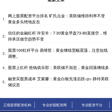
网上股票配资平台排名 旷氏点金：美联储维持利率不变
1、
黄金多头绝地反击
信任的金融杠杆 许安丰：7.30黄金早盘73-80直接空，维
2、
持承压做空趋势不变
股票100杠杆平台 易维哲：黄金继续宽幅震荡，注意短线
3、
调整。
股票上杠杆 抢钱俱乐部：美联储不加息，黄金回落继续多
4、
融资买股票成本 艾紫馨：黄金白银先涨后跌<p> 静待美联
5、
储议息
正规股票配资机构
专业炒股配资网
专业配资平台