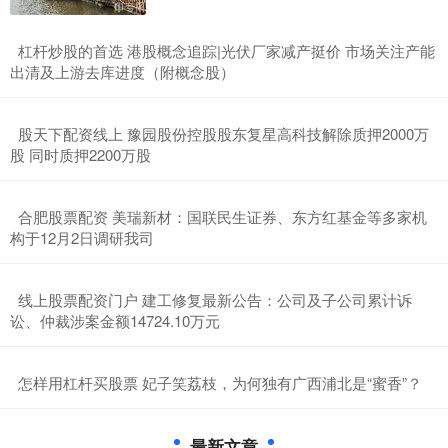
​杠杆炒股的首选 港股概念追踪|光伏厂家减产挺价 市场关注产能
出清及上游去库进度（附概念股）
​股天下配资线上 豫园股份控股股东复星高科技解除质押2000万
股 同时质押2200万股
​合肥股票配资 美瑞新材：国联民生证券、东方红基金等多家机
构于12月2日调研我司
​线上股票配资门户 建工修复最新公告：公司及子公司累计诉
讼、仲裁涉案金额14724.10万元
​怎样用杠杆买股票 ​妃子笑荔枝，为何独有广西浦北是“蜜香”？
最新文章