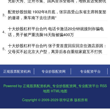
光影大秀、泛舟市集、国风音乐全都有，地铁直达免费玩
配资炒股技能 1932年8月底，张宗昌受山东省主席韩复榘
3、
的邀请，乘车南下去往济南“
十大炒股杠杆平台合约 电话卡激活20分钟就接到诈骗电
4、
话，男子被严重洗脑16天险被骗400万
十大炒股杠杆平台合约 张子萱首度回应回京住酒店原因：
5、
父母买不起北京大户型，离异后各自重组家庭互不打扰
正规股票配资机构
专业炒股配资网
专业配资平台
Powered by
正规股票配资机构_专业炒股配资网_专业配资平台
RSS
地图
HTML地图
Copyright
© 2009-2029
联华证券
版权所有