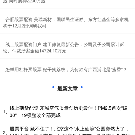
股 同时质押2200万股
​合肥股票配资 美瑞新材：国联民生证券、东方红基金等多家机
构于12月2日调研我司
​线上股票配资门户 建工修复最新公告：公司及子公司累计诉
讼、仲裁涉案金额14724.10万元
​怎样用杠杆买股票 ​妃子笑荔枝，为何独有广西浦北是“蜜香”？
最新文章
线上期货配资 东城空气质量创历史最佳！PM2.5首次“破
1、
30”，19项整改全部完成
股票平台 藏不住了！北京这个“水上仙境”公园突然火了，
2、