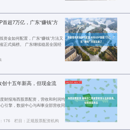
P首超7万亿，广东“赚钱”方
线资金如何配置，广东“赚钱”方法又
0强省正式揭榜。 广东继续稳居全国经
集
收创十五年新高，但现金流
二季度财报海西股票配资，营收和利润均
核心引擎，数据中心与AI事业部营收同
：
176
栏目：
正规股票配资机构