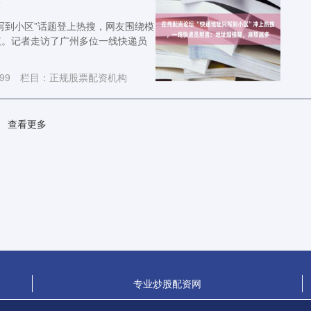
多
写到小区”话题登上热搜，网友围绕模
议。记者走访了广州多位一线快递员
99
栏目：
正规股票配资机构
查看更多
专业炒股配资网