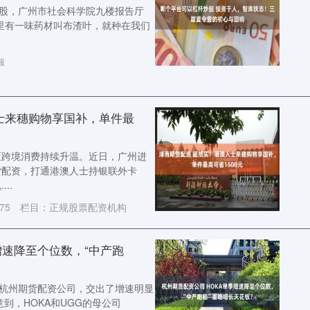
炒股，广州市社会科学院九楼报告厅
吉里有一味药材叫布渣叶，就种在我们
服
士来穗购物享国补，单件最
区跨境消费持续升温。近日，广州进
货配资，打通港澳人士持银联外卡
..
75
栏目：
正规股票配资机构
增速降至个位数，“中产跑
牌杭州期货配资公司，交出了增速明显
到，HOKA和UGG的母公司