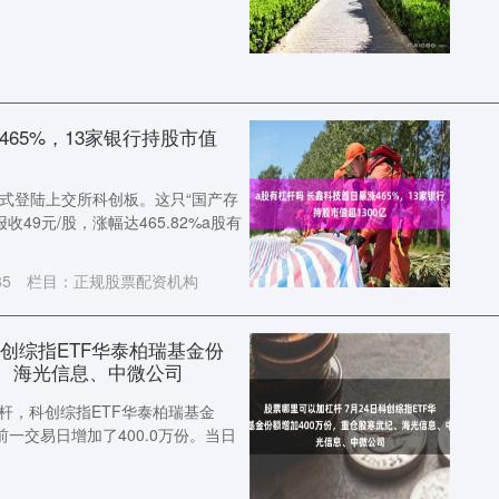
465%，13家银行持股市值
H）正式登陆上交所科创板。这只“国产存
收49元/股，涨幅达465.82%a股有
85
栏目：
正规股票配资机构
科创综指ETF华泰柏瑞基金份
纪、海光信息、中微公司
杆，科创综指ETF华泰柏瑞基金
较前一交易日增加了400.0万份。当日