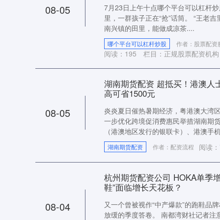
08-05
7月23日上午十点哪个平台可以杠杆
里，一群孩子正在“抢”话筒。 “王老
南兴镇的田里，能做成凉茶....
哪个平台可以杠杆炒股
作者：股票配资
阅读：
195
栏目：
正规股票配资机构
湖南期货配资 超抵买！港澳人
高可省1500元
08-05
炎炎夏日催热暑期经济，粤港澳大湾
一步优化跨境促消费惠民举措湖南期
（港澳地区发行的银联卡）、港澳手机..
阅读：
湖南期货配资
作者：配资流程
杭州期货配资公司 HOKA单季
鞋”面临增长天花板？
08-04
又一个曾被视作“中产爆款”的跑鞋品
放缓的季度答卷。 南都湾财社记者注意