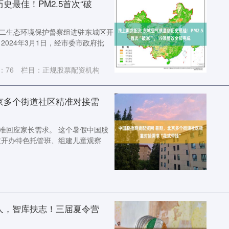
史最佳！PM2.5首次“破
市第二生态环境保护督察组进驻东城区开
024年3月1日，经市委市政府批
：
76
栏目：
正规股票配资机构
京多个街道社区精准对接需
精准回应家长需求。 这个暑假中国股
过开办特色托管班、组建儿童观察
人，智库扶志！三届夏令营