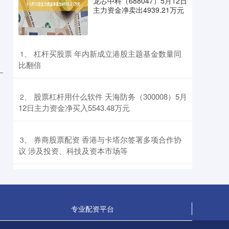
龙芯中科（688047）5月12日
方面包括：1)上市猪企量增
主力资金净卖出4939.21万元
期货配资 股票配资 618消费变局：当“热爱”驱动下
单，AI成为新入口
专业配资平台
2026-07-23
​杠杆买股票 年内新成立港股主题基金数量同
1、
比翻倍
当618大促从“年度盛宴”沉淀为“日常节奏”，消费者正
用行动改写这场商业狂欢的底层逻辑。今年618，一
个清晰信号跃然纸上
​股票杠杆用什么软件 天海防务（300008）5月
2、
股票配资平台大全 《卧龙2：凤火连天》试玩：你
12日主力资金净买入5543.48万元
也整上开放世界了？
正规股票配资机构
2026-07-29
​券商股票配资 香港与卡塔尔签署多项合作协
3、
《卧龙2：凤火连天》大概是我这次游先看最期待的游
议 涉及投资、科技及资本市场等
戏之一。《卧龙1》发售后股票配资平台大全，我第一
时间就通关了游戏，虽然这
专业配资平台