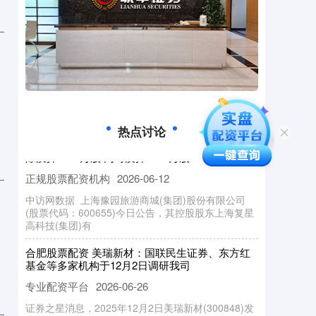
杠杆炒股的首选 港股概念追踪|光伏厂家减产挺价
市场关注产能出清及上游去库进度（附概念股）
正规股票配资机构
2026-05-24
据《人民财讯》记者注意到，当日有传闻称，业内正
计划由硅料行业排名前六厂商来收购剩余所有硅料产
能，且某头部厂商提议减产挺价
股天下配资线上 豫园股份控股股东复星高科技解
热点讨论
除质押2000万股 同时质押2200万股
正规股票配资机构
2026-06-12
中访网数据 上海豫园旅游商城(集团)股份有限公司
(股票代码：600655)今日公告，其控股股东上海复星
高科技(集团)有
合肥股票配资 美瑞新材：国联民生证券、东方红
基金等多家机构于12月2日调研我司
专业配资平台
2026-06-26
证券之星消息，2025年12月2日美瑞新材(300848)发
布公告称国联民生证券张玮航 赵嘉卉 周亚竹、东方红