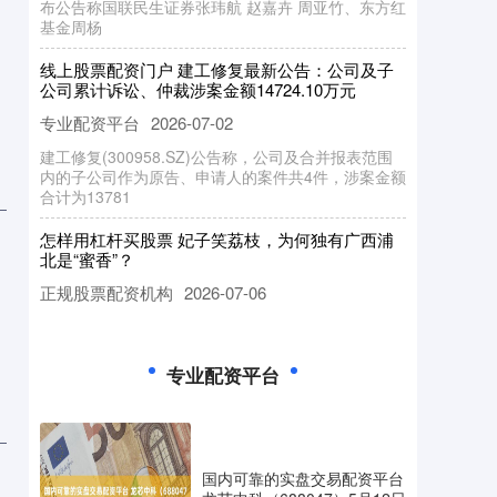
基金周杨
线上股票配资门户 建工修复最新公告：公司及子
公司累计诉讼、仲裁涉案金额14724.10万元
专业配资平台
2026-07-02
建工修复(300958.SZ)公告称，公司及合并报表范围
内的子公司作为原告、申请人的案件共4件，涉案金额
合计为13781
怎样用杠杆买股票 ​妃子笑荔枝，为何独有广西浦
北是“蜜香”？
正规股票配资机构
2026-07-06
4月的广西浦北，白石水镇的荔枝林里，妃子笑幼果还
只有拇指大小，青绿色，在阳光下泛着微光。5月中下
旬，广西浦北18.5万亩
专业配资平台
正规配资网址 6月11日投资避雷针：此前13天8板
人气股公告 股东拟“组团”减持不超4.09%股份
正规股票配资机构
2026-07-13
导读：财联社6月11日投资避雷针正规配资网址，近
国内可靠的实盘交易配资平台
日A股及海外市场潜在风险事件如下。国内经济信息