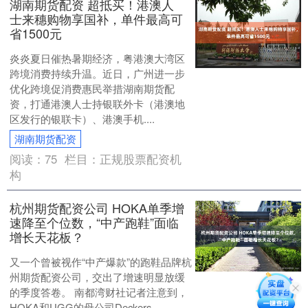
湖南期货配资 超抵买！港澳人
士来穗购物享国补，单件最高可
省1500元
炎炎夏日催热暑期经济，粤港澳大湾区
跨境消费持续升温。近日，广州进一步
优化跨境促消费惠民举措湖南期货配
资，打通港澳人士持银联外卡（港澳地
区发行的银联卡）、港澳手机....
湖南期货配资
阅读：
75
栏目：
正规股票配资机
构
杭州期货配资公司 HOKA单季增
速降至个位数，“中产跑鞋”面临
增长天花板？
又一个曾被视作“中产爆款”的跑鞋品牌杭
州期货配资公司，交出了增速明显放缓
的季度答卷。 南都湾财社记者注意到，
HOKA和UGG的母公司Deckers