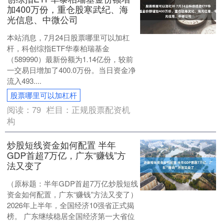
加400万份，重仓股寒武纪、海
光信息、中微公司
本站消息，7月24日股票哪里可以加杠
杆，科创综指ETF华泰柏瑞基金
（589990）最新份额为1.14亿份，较前
一交易日增加了400.0万份。当日资金净
流入493....
股票哪里可以加杠杆
阅读：
79
栏目：
正规股票配资机
构
炒股短线资金如何配置 半年
GDP首超7万亿，广东“赚钱”方
法又变了
（原标题：半年GDP首超7万亿炒股短线
资金如何配置，广东“赚钱”方法又变了）
2026年上半年，全国经济10强省正式揭
榜。 广东继续稳居全国经济第一大省位