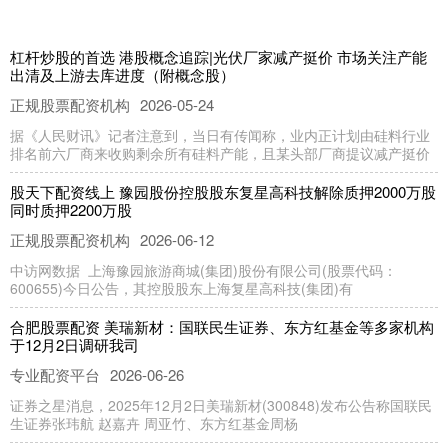
杠杆炒股的首选 港股概念追踪|光伏厂家减产挺价 市场关注产能
出清及上游去库进度（附概念股）
正规股票配资机构
2026-05-24
据《人民财讯》记者注意到，当日有传闻称，业内正计划由硅料行业
排名前六厂商来收购剩余所有硅料产能，且某头部厂商提议减产挺价
股天下配资线上 豫园股份控股股东复星高科技解除质押2000万股
同时质押2200万股
正规股票配资机构
2026-06-12
中访网数据 上海豫园旅游商城(集团)股份有限公司(股票代码：
600655)今日公告，其控股股东上海复星高科技(集团)有
合肥股票配资 美瑞新材：国联民生证券、东方红基金等多家机构
于12月2日调研我司
专业配资平台
2026-06-26
证券之星消息，2025年12月2日美瑞新材(300848)发布公告称国联民
生证券张玮航 赵嘉卉 周亚竹、东方红基金周杨