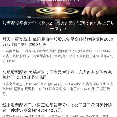
股票配资平台大全 《卧龙2：凤火连天》试玩：你也整上开放
世界了？
股天下配资线上 豫园股份控股股东复星高科技解除质押2000
万股 同时质押2200万股
中访网数据 上海豫园旅游商城(集团)股份有限公司(股票代码：600655)今日
公告，其控股股东上海复星高科技(集团)有限公司下属复地投资管理有限公
司于2025....
合肥股票配资 美瑞新材：国联民生证券、东方红基金等多家
机构于12月2日调研我司
证券之星消息，2025年12月2日美瑞新材(300848)发布公告称国联民生证券
张玮航 赵嘉卉 周亚竹、东方红基金周杨 刘中群于2025年12月2日调研我
司。 ....
线上股票配资门户 建工修复最新公告：公司及子公司累计诉
讼、仲裁涉案金额14724.10万元
建工修复(300958.SZ)公告称，公司及合并报表范围内的子公司作为原告、