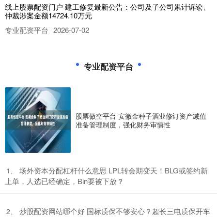
线上股票配资门户 建工修复最新公告：公司及子公司累计诉讼、
仲裁涉案金额14724.10万元
专业配资平台
2026-07-02
建工修复(300958.SZ)公告称，公司及合并报表范围内的子公司作为
原告、申请人的案件共4件，涉案金额合计为13781
专业配资平台
怎样用杠杆买股票 ​妃子笑荔枝，为何独有广西浦北是“蜜香”？
正规股票配资机构
2026-07-06
4月的广西浦北，白石水镇的荔枝林里，妃子笑幼果还只有拇指大小，
青绿色，在阳光下泛着微光。5月中下旬，广西浦北18.5万亩
股票做空平台 安徽金种子酒业修订资产减值
准备管理制度，强化财务审慎性
正规配资网址 6月11日投资避雷针：此前13天8板人气股公告 股
东拟“组团”减持不超4.09%股份
正规股票配资机构
2026-07-13
导读：财联社6月11日投资避雷针正规配资网址，近日A股及海外市场
​场外资本分配杠杆什么意思 LPL转会期变天！BLG或签约新
1、
潜在风险事件如下。国内经济信息方面包括：1)上市猪企量增
上单，人选已经确定，Bin要被下放？
期货配资 股票配资 618消费变局：当“热爱”驱动下单，AI成为新
入口
​炒股配资网站哪个好 国标质保不够安心？超长三电质保开车
2、