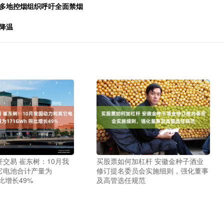
？多地控烟组织呼吁全面禁烟
降温
交易 崔东树：10月我
买股票如何加杠杆 安徽金种子酒业
它电池合计产量为
修订提名委员会实施细则，强化董事
同比增长49%
及高管选任规范