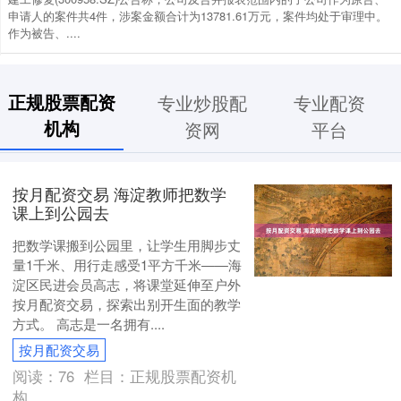
申请人的案件共4件，涉案金额合计为13781.61万元，案件均处于审理中。
作为被告、....
正规股票配资
专业炒股配
专业配资
机构
资网
平台
按月配资交易 海淀教师把数学
课上到公园去
把数学课搬到公园里，让学生用脚步丈
量1千米、用行走感受1平方千米——海
淀区民进会员高志，将课堂延伸至户外
按月配资交易，探索出别开生面的教学
方式。 高志是一名拥有....
按月配资交易
阅读：
76
栏目：
正规股票配资机
构