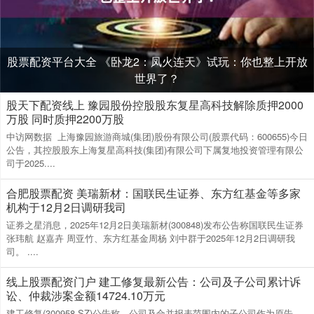
股票配资平台大全 《卧龙2：凤火连天》试玩：你也整上开放
世界了？
股天下配资线上 豫园股份控股股东复星高科技解除质押2000
万股 同时质押2200万股
中访网数据 上海豫园旅游商城(集团)股份有限公司(股票代码：600655)今日
公告，其控股股东上海复星高科技(集团)有限公司下属复地投资管理有限公
司于2025....
合肥股票配资 美瑞新材：国联民生证券、东方红基金等多家
机构于12月2日调研我司
证券之星消息，2025年12月2日美瑞新材(300848)发布公告称国联民生证券
张玮航 赵嘉卉 周亚竹、东方红基金周杨 刘中群于2025年12月2日调研我
司。 ....
线上股票配资门户 建工修复最新公告：公司及子公司累计诉
讼、仲裁涉案金额14724.10万元
建工修复(300958.SZ)公告称，公司及合并报表范围内的子公司作为原告、