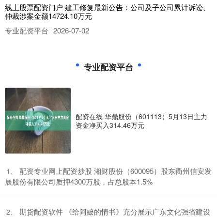
线上股票配资门户 建工修复最新公告：公司及子公司累计诉讼、
仲裁涉案金额14724.10万元
专业配资平台
2026-07-02
建工修复(300958.SZ)公告称，公司及合并报表范围内的子公司作为
原告、申请人的案件共4件，涉案金额合计为13781
专业配资平台
怎样用杠杆买股票 ​妃子笑荔枝，为何独有广西浦北是“蜜香”？
正规股票配资机构
2026-07-06
4月的广西浦北，白石水镇的荔枝林里，妃子笑幼果还只有拇指大小，
青绿色，在阳光下泛着微光。5月中下旬，广西浦北18.5万亩
配资在线 华鼎股份（601113）5月13日主力
资金净买入314.46万元
正规配资网址 6月11日投资避雷针：此前13天8板人气股公告 股
东拟“组团”减持不超4.09%股份
正规股票配资机构
2026-07-13
导读：财联社6月11日投资避雷针正规配资网址，近日A股及海外市场
​配资专业网上配资炒股 湘财股份（600095）股东衢州信安发
1、
潜在风险事件如下。国内经济信息方面包括：1)上市猪企量增
展股份有限公司质押4300万股，占总股本1.5%
期货配资 股票配资 618消费变局：当“热爱”驱动下单，AI成为新
入口
​期货配资软件 《给阿嬷的情书》充分展示广东文化强省建设
2、