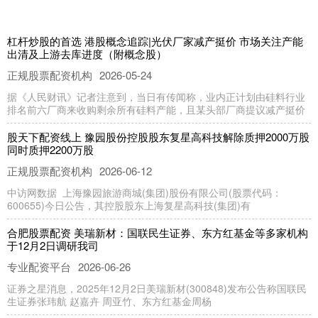
杠杆炒股的首选 港股概念追踪|光伏厂家减产挺价 市场关注产能
出清及上游去库进度（附概念股）
正规股票配资机构
2026-05-24
据《人民财讯》记者注意到，当日有传闻称，业内正计划由硅料行业
排名前六厂商来收购剩余所有硅料产能，且某头部厂商提议减产挺价
股天下配资线上 豫园股份控股股东复星高科技解除质押2000万股
同时质押2200万股
正规股票配资机构
2026-06-12
中访网数据 上海豫园旅游商城(集团)股份有限公司(股票代码：
600655)今日公告，其控股股东上海复星高科技(集团)有
合肥股票配资 美瑞新材：国联民生证券、东方红基金等多家机构
于12月2日调研我司
专业配资平台
2026-06-26
证券之星消息，2025年12月2日美瑞新材(300848)发布公告称国联民
生证券张玮航 赵嘉卉 周亚竹、东方红基金周杨