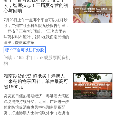
人，智库扶志！三届夏令营的初
心与回响
7月23日上午十点哪个平台可以杠杆炒
股，广州市社会科学院九楼报告厅里，
一群孩子正在“抢”话筒。 “王老吉里有一
味药材叫布渣叶，就种在我们南兴镇的
田里，能做成凉茶....
哪个平台可以杠杆炒股
阅读：
195
栏目：
正规股票配资机
构
湖南期货配资 超抵买！港澳人
士来穗购物享国补，单件最高可
省1500元
炎炎夏日催热暑期经济，粤港澳大湾区
跨境消费持续升温。近日，广州进一步
优化跨境促消费惠民举措湖南期货配
资，打通港澳人士持银联外卡（港澳地