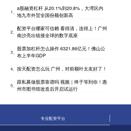
a股融资杠杆 从20.1%到20.8%，大湾区内
1、
地九市外贸全国份额创新高
配资平台哪家可信赖 看得清，连得上！广州
2、
南沙亮出链接全球的数字底座
股票加杠杆怎么操作 6321.86亿元！佛山公
3、
布上半年GDP
按天配资怎么玩 广州，对前额叶太友好了！
4、
跟私募做股票靠谱吗 视频｜终于等到你！惠
5、
州市图书馆改造后开启试运行
专业配资平台