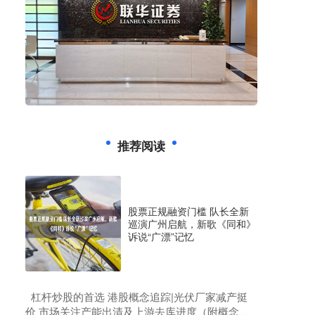
推荐阅读
股票正规融资门槛 队长全新
巡演广州启航，新歌《同和》
诉说“广漂”记忆
​杠杆炒股的首选 港股概念追踪|光伏厂家减产挺
价 市场关注产能出清及上游去库进度（附概念