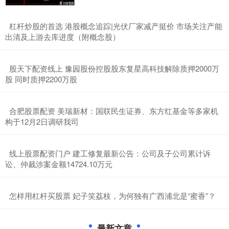
​杠杆炒股的首选 港股概念追踪|光伏厂家减产挺价 市场关注产能
出清及上游去库进度（附概念股）
​股天下配资线上 豫园股份控股股东复星高科技解除质押2000万
股 同时质押2200万股
​合肥股票配资 美瑞新材：国联民生证券、东方红基金等多家机
构于12月2日调研我司
​线上股票配资门户 建工修复最新公告：公司及子公司累计诉
讼、仲裁涉案金额14724.10万元
​怎样用杠杆买股票 ​妃子笑荔枝，为何独有广西浦北是“蜜香”？
最新文章