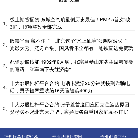
线上期货配资 东城空气质量创历史最佳！PM2.5首次“破
1、
30”，19项整改全部完成
股票平台 藏不住了！北京这个“水上仙境”公园突然火了，
2、
光影大秀、泛舟市集、国风音乐全都有，地铁直达免费玩
配资炒股技能 1932年8月底，张宗昌受山东省主席韩复榘
3、
的邀请，乘车南下去往济南“
十大炒股杠杆平台合约 电话卡激活20分钟就接到诈骗电
4、
话，男子被严重洗脑16天险被骗400万
十大炒股杠杆平台合约 张子萱首度回应回京住酒店原因：
5、
父母买不起北京大户型，离异后各自重组家庭互不打扰
正规股票配资机构
专业炒股配资网
专业配资平台