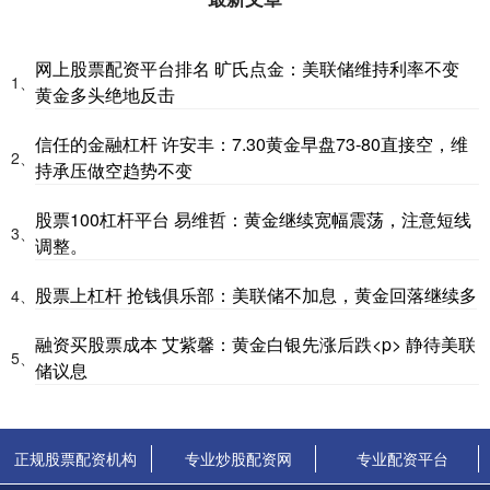
网上股票配资平台排名 旷氏点金：美联储维持利率不变
1、
黄金多头绝地反击
信任的金融杠杆 许安丰：7.30黄金早盘73-80直接空，维
2、
持承压做空趋势不变
股票100杠杆平台 易维哲：黄金继续宽幅震荡，注意短线
3、
调整。
股票上杠杆 抢钱俱乐部：美联储不加息，黄金回落继续多
4、
融资买股票成本 艾紫馨：黄金白银先涨后跌<p> 静待美联
5、
储议息
正规股票配资机构
专业炒股配资网
专业配资平台