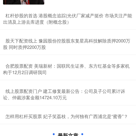
​杠杆炒股的首选 港股概念追踪|光伏厂家减产挺价 市场关注产能
出清及上游去库进度（附概念股）
​股天下配资线上 豫园股份控股股东复星高科技解除质押2000万
股 同时质押2200万股
​合肥股票配资 美瑞新材：国联民生证券、东方红基金等多家机
构于12月2日调研我司
​线上股票配资门户 建工修复最新公告：公司及子公司累计诉
讼、仲裁涉案金额14724.10万元
​怎样用杠杆买股票 ​妃子笑荔枝，为何独有广西浦北是“蜜香”？
最新文章