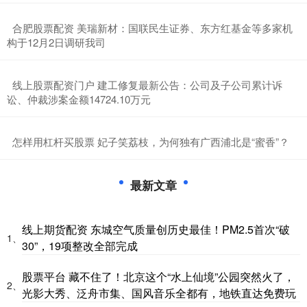
​合肥股票配资 美瑞新材：国联民生证券、东方红基金等多家机
构于12月2日调研我司
​线上股票配资门户 建工修复最新公告：公司及子公司累计诉
讼、仲裁涉案金额14724.10万元
​怎样用杠杆买股票 ​妃子笑荔枝，为何独有广西浦北是“蜜香”？
最新文章
线上期货配资 东城空气质量创历史最佳！PM2.5首次“破
1、
30”，19项整改全部完成
股票平台 藏不住了！北京这个“水上仙境”公园突然火了，
2、
光影大秀、泛舟市集、国风音乐全都有，地铁直达免费玩