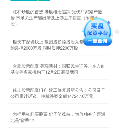
​杠杆炒股的首选 港股概念追踪|光伏厂家减产挺
价 市场关注产能出清及上游去库进度（附概念
股）
​股天下配资线上 豫园股份控股股东复星高科技解
除质押2000万股 同时质押2200万股
​合肥股票配资 美瑞新材：国联民生证券、东方红
基金等多家机构于12月2日调研我司
​线上股票配资门户 建工修复最新公告：公司及子
公司累计诉讼、仲裁涉案金额14724.10万元
​怎样用杠杆买股票 ​妃子笑荔枝，为何独有广西浦
北是“蜜香”？