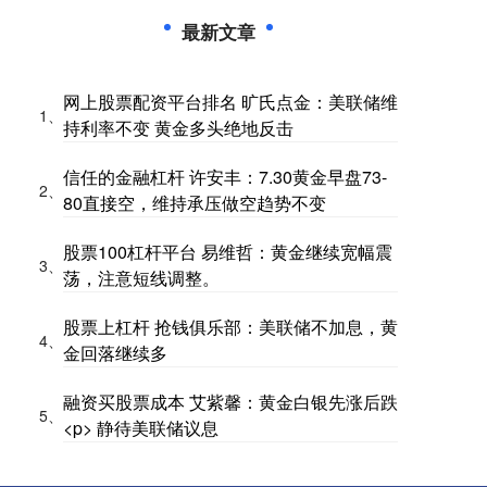
最新文章
网上股票配资平台排名 旷氏点金：美联储维
1、
持利率不变 黄金多头绝地反击
信任的金融杠杆 许安丰：7.30黄金早盘73-
2、
80直接空，维持承压做空趋势不变
股票100杠杆平台 易维哲：黄金继续宽幅震
3、
荡，注意短线调整。
股票上杠杆 抢钱俱乐部：美联储不加息，黄
4、
金回落继续多
融资买股票成本 艾紫馨：黄金白银先涨后跌
5、
<p> 静待美联储议息